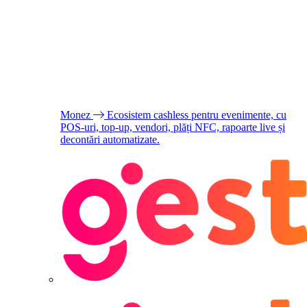
Monez
Ecosistem cashless pentru evenimente, cu
POS-uri, top-up, vendori, plăți NFC, rapoarte live și
decontări automatizate.