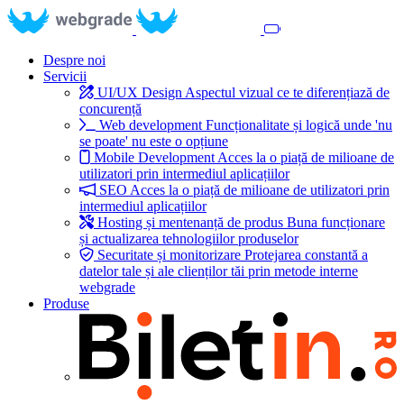
Despre noi
Servicii
UI/UX Design
Aspectul vizual ce te diferențiază de
concurență
Web development
Funcționalitate și logică unde 'nu
se poate' nu este o opțiune
Mobile Development
Acces la o piață de milioane de
utilizatori prin intermediul aplicațiilor
SEO
Acces la o piață de milioane de utilizatori prin
intermediul aplicațiilor
Hosting și mentenanță de produs
Buna funcționare
și actualizarea tehnologiilor produselor
Securitate și monitorizare
Protejarea constantă a
datelor tale și ale clienților tăi prin metode interne
webgrade
Produse