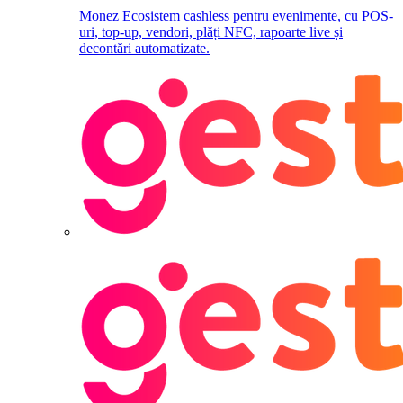
Monez
Ecosistem cashless pentru evenimente, cu POS-
uri, top-up, vendori, plăți NFC, rapoarte live și
decontări automatizate.