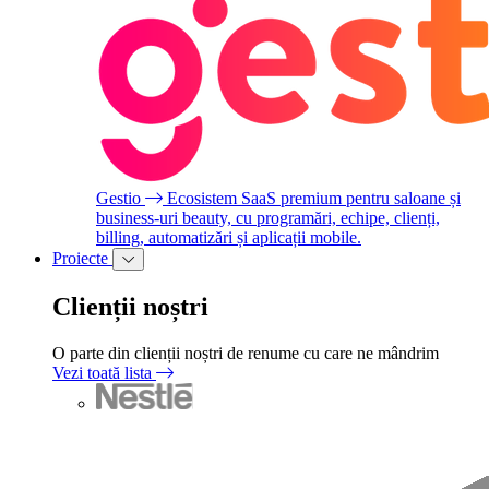
Gestio
Ecosistem SaaS premium pentru saloane și
business-uri beauty, cu programări, echipe, clienți,
billing, automatizări și aplicații mobile.
Proiecte
Clienții noștri
O parte din clienții noștri de renume cu care ne mândrim
Vezi toată lista