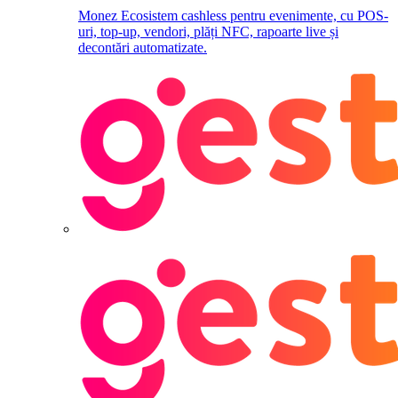
Monez
Ecosistem cashless pentru evenimente, cu POS-
uri, top-up, vendori, plăți NFC, rapoarte live și
decontări automatizate.