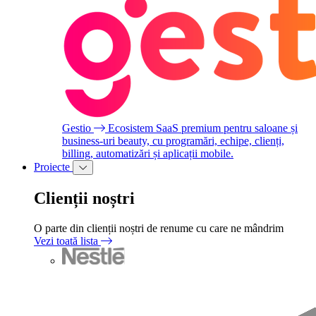
Gestio
Ecosistem SaaS premium pentru saloane și
business-uri beauty, cu programări, echipe, clienți,
billing, automatizări și aplicații mobile.
Proiecte
Clienții noștri
O parte din clienții noștri de renume cu care ne mândrim
Vezi toată lista