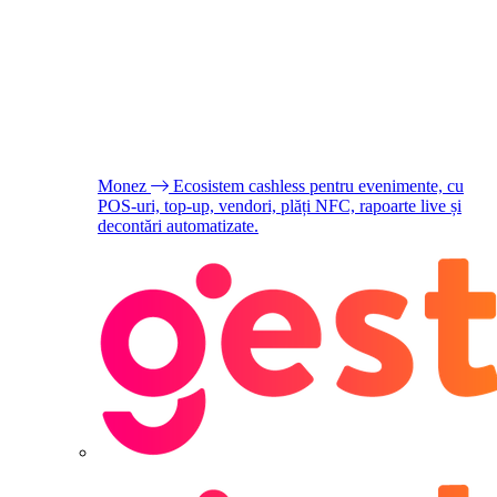
Monez
Ecosistem cashless pentru evenimente, cu
POS-uri, top-up, vendori, plăți NFC, rapoarte live și
decontări automatizate.