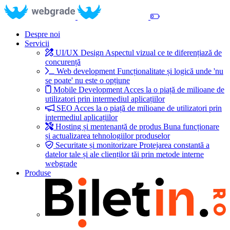
Despre noi
Servicii
UI/UX Design
Aspectul vizual ce te diferențiază de
concurență
Web development
Funcționalitate și logică unde 'nu
se poate' nu este o opțiune
Mobile Development
Acces la o piață de milioane de
utilizatori prin intermediul aplicațiilor
SEO
Acces la o piață de milioane de utilizatori prin
intermediul aplicațiilor
Hosting și mentenanță de produs
Buna funcționare
și actualizarea tehnologiilor produselor
Securitate și monitorizare
Protejarea constantă a
datelor tale și ale clienților tăi prin metode interne
webgrade
Produse