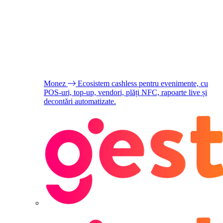
Monez
Ecosistem cashless pentru evenimente, cu
POS-uri, top-up, vendori, plăți NFC, rapoarte live și
decontări automatizate.