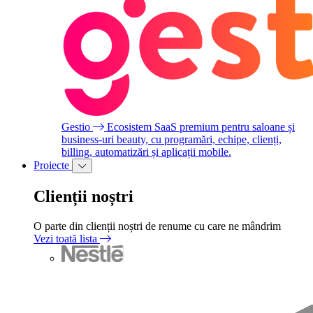
Gestio
Ecosistem SaaS premium pentru saloane și
business-uri beauty, cu programări, echipe, clienți,
billing, automatizări și aplicații mobile.
Proiecte
Clienții noștri
O parte din clienții noștri de renume cu care ne mândrim
Vezi toată lista