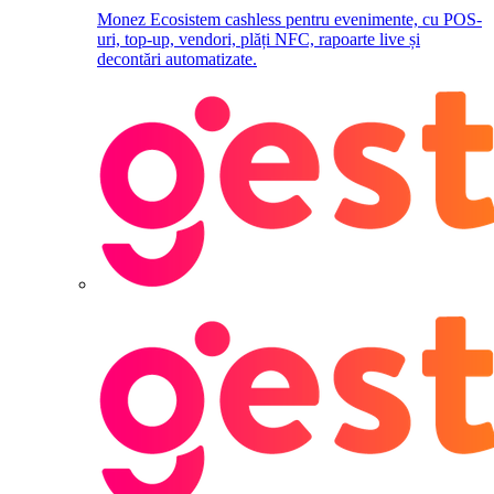
Monez
Ecosistem cashless pentru evenimente, cu POS-
uri, top-up, vendori, plăți NFC, rapoarte live și
decontări automatizate.