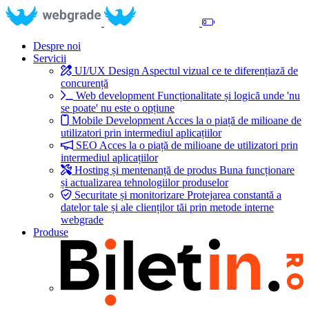
Despre noi
Servicii
UI/UX Design
Aspectul vizual ce te diferențiază de
concurență
Web development
Funcționalitate și logică unde 'nu
se poate' nu este o opțiune
Mobile Development
Acces la o piață de milioane de
utilizatori prin intermediul aplicațiilor
SEO
Acces la o piață de milioane de utilizatori prin
intermediul aplicațiilor
Hosting și mentenanță de produs
Buna funcționare
și actualizarea tehnologiilor produselor
Securitate și monitorizare
Protejarea constantă a
datelor tale și ale clienților tăi prin metode interne
webgrade
Produse