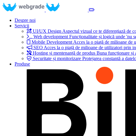
Despre noi
Servicii
UI/UX Design
Aspectul vizual ce te diferențiază de 
Web development
Funcționalitate și logică unde 'nu s
Mobile Development
Acces la o piață de milioane de ut
SEO
Acces la o piață de milioane de utilizatori prin in
Hosting și mentenanță de produs
Buna funcționare și 
Securitate și monitorizare
Protejarea constantă a datelo
Produse