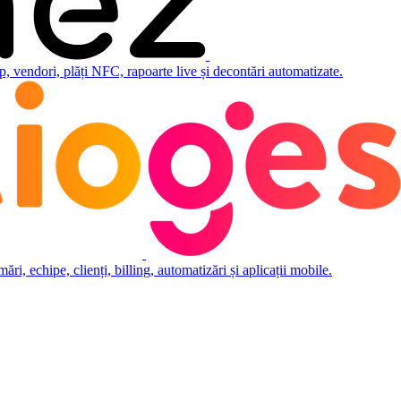
 vendori, plăți NFC, rapoarte live și decontări automatizate.
i, echipe, clienți, billing, automatizări și aplicații mobile.