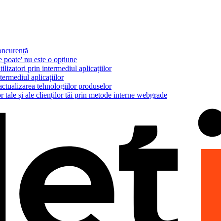
concurență
e poate' nu este o opțiune
ilizatori prin intermediul aplicațiilor
termediul aplicațiilor
actualizarea tehnologiilor produselor
r tale și ale clienților tăi prin metode interne webgrade