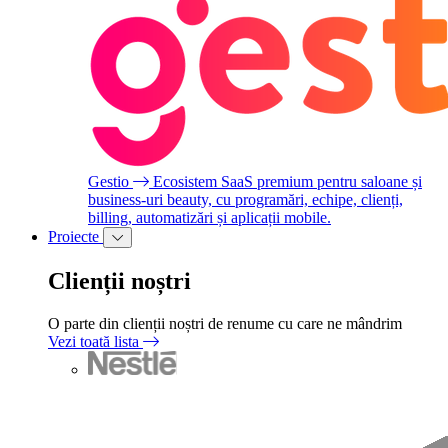
Gestio
Ecosistem SaaS premium pentru saloane și
business-uri beauty, cu programări, echipe, clienți,
billing, automatizări și aplicații mobile.
Proiecte
Clienții noștri
O parte din clienții noștri de renume cu care ne mândrim
Vezi toată lista