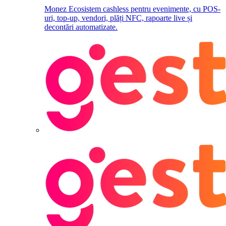
Monez
Ecosistem cashless pentru evenimente, cu POS-
uri, top-up, vendori, plăți NFC, rapoarte live și
decontări automatizate.