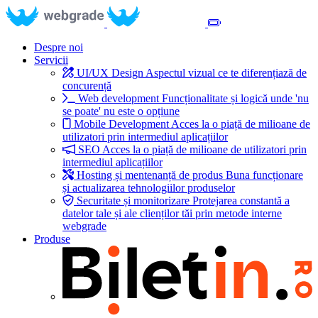
Despre noi
Servicii
UI/UX Design
Aspectul vizual ce te diferențiază de
concurență
Web development
Funcționalitate și logică unde 'nu
se poate' nu este o opțiune
Mobile Development
Acces la o piață de milioane de
utilizatori prin intermediul aplicațiilor
SEO
Acces la o piață de milioane de utilizatori prin
intermediul aplicațiilor
Hosting și mentenanță de produs
Buna funcționare
și actualizarea tehnologiilor produselor
Securitate și monitorizare
Protejarea constantă a
datelor tale și ale clienților tăi prin metode interne
webgrade
Produse