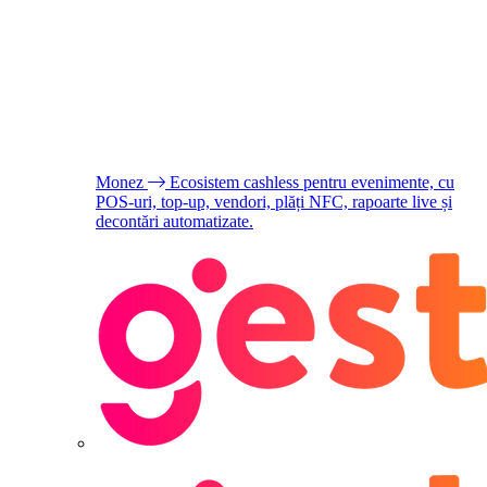
Monez
Ecosistem cashless pentru evenimente, cu
POS-uri, top-up, vendori, plăți NFC, rapoarte live și
decontări automatizate.