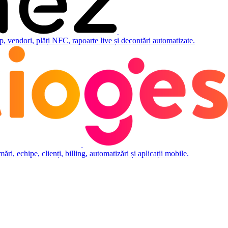
 vendori, plăți NFC, rapoarte live și decontări automatizate.
i, echipe, clienți, billing, automatizări și aplicații mobile.