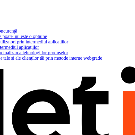
concurență
e poate' nu este o opțiune
ilizatori prin intermediul aplicațiilor
termediul aplicațiilor
actualizarea tehnologiilor produselor
r tale și ale clienților tăi prin metode interne webgrade