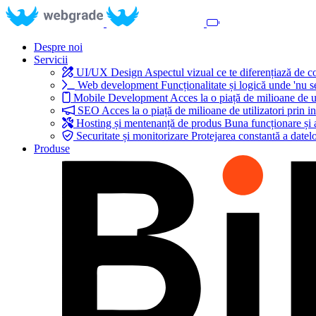
Despre noi
Servicii
UI/UX Design
Aspectul vizual ce te diferențiază de 
Web development
Funcționalitate și logică unde 'nu s
Mobile Development
Acces la o piață de milioane de ut
SEO
Acces la o piață de milioane de utilizatori prin in
Hosting și mentenanță de produs
Buna funcționare și 
Securitate și monitorizare
Protejarea constantă a datelo
Produse