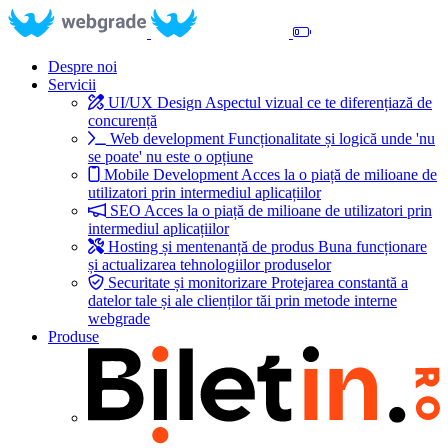
Despre noi
Servicii
UI/UX Design
Aspectul vizual ce te diferențiază de
concurență
Web development
Funcționalitate și logică unde 'nu
se poate' nu este o opțiune
Mobile Development
Acces la o piață de milioane de
utilizatori prin intermediul aplicațiilor
SEO
Acces la o piață de milioane de utilizatori prin
intermediul aplicațiilor
Hosting și mentenanță de produs
Buna funcționare
și actualizarea tehnologiilor produselor
Securitate și monitorizare
Protejarea constantă a
datelor tale și ale clienților tăi prin metode interne
webgrade
Produse