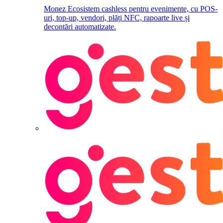
Monez
Ecosistem cashless pentru evenimente, cu POS-
uri, top-up, vendori, plăți NFC, rapoarte live și
decontări automatizate.