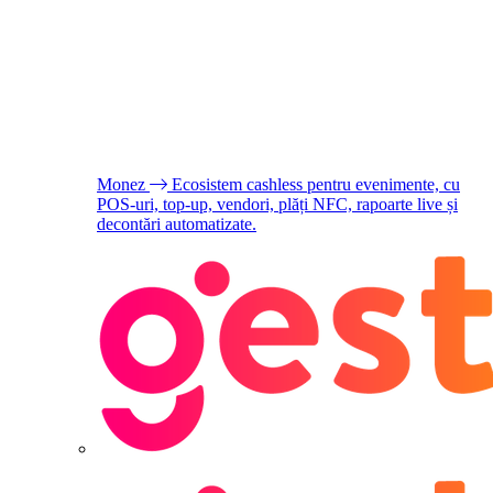
Monez
Ecosistem cashless pentru evenimente, cu
POS-uri, top-up, vendori, plăți NFC, rapoarte live și
decontări automatizate.