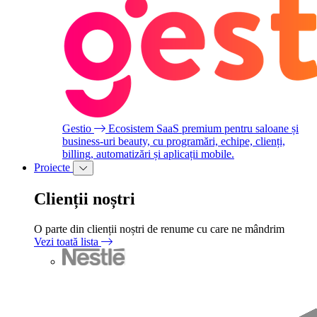
Gestio
Ecosistem SaaS premium pentru saloane și
business-uri beauty, cu programări, echipe, clienți,
billing, automatizări și aplicații mobile.
Proiecte
Clienții noștri
O parte din clienții noștri de renume cu care ne mândrim
Vezi toată lista