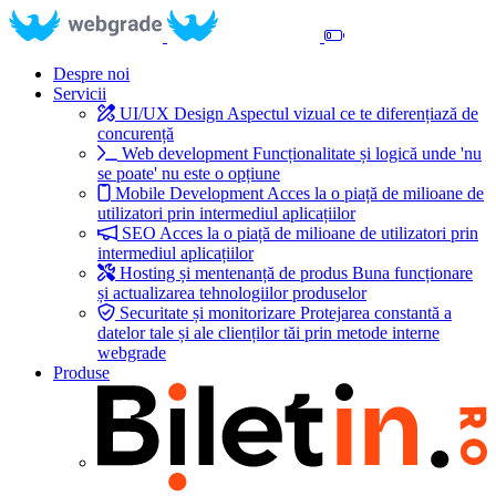
Despre noi
Servicii
UI/UX Design
Aspectul vizual ce te diferențiază de
concurență
Web development
Funcționalitate și logică unde 'nu
se poate' nu este o opțiune
Mobile Development
Acces la o piață de milioane de
utilizatori prin intermediul aplicațiilor
SEO
Acces la o piață de milioane de utilizatori prin
intermediul aplicațiilor
Hosting și mentenanță de produs
Buna funcționare
și actualizarea tehnologiilor produselor
Securitate și monitorizare
Protejarea constantă a
datelor tale și ale clienților tăi prin metode interne
webgrade
Produse