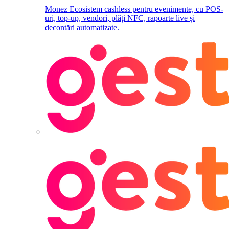
Monez
Ecosistem cashless pentru evenimente, cu POS-
uri, top-up, vendori, plăți NFC, rapoarte live și
decontări automatizate.