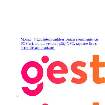
Monez
Ecosistem cashless pentru evenimente, cu
POS-uri, top-up, vendori, plăți NFC, rapoarte live și
decontări automatizate.