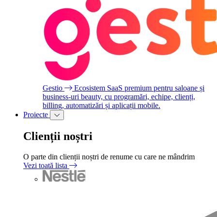
Gestio
Ecosistem SaaS premium pentru saloane și
business-uri beauty, cu programări, echipe, clienți,
billing, automatizări și aplicații mobile.
Proiecte
Clienții noștri
O parte din clienții noștri de renume cu care ne mândrim
Vezi toată lista