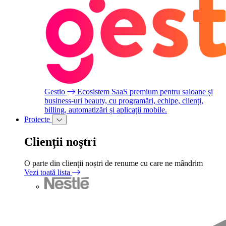
Gestio
Ecosistem SaaS premium pentru saloane și
business-uri beauty, cu programări, echipe, clienți,
billing, automatizări și aplicații mobile.
Proiecte
Clienții noștri
O parte din clienții noștri de renume cu care ne mândrim
Vezi toată lista