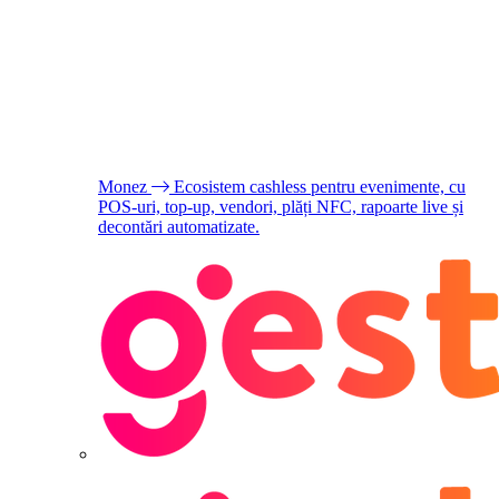
Monez
Ecosistem cashless pentru evenimente, cu
POS-uri, top-up, vendori, plăți NFC, rapoarte live și
decontări automatizate.