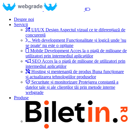
Despre noi
Servicii
UI/UX Design
Aspectul vizual ce te diferențiază de
concurență
Web development
Funcționalitate și logică unde 'nu
se poate' nu este o opțiune
Mobile Development
Acces la o piață de milioane de
utilizatori prin intermediul aplicațiilor
SEO
Acces la o piață de milioane de utilizatori prin
intermediul aplicațiilor
Hosting și mentenanță de produs
Buna funcționare
și actualizarea tehnologiilor produselor
Securitate și monitorizare
Protejarea constantă a
datelor tale și ale clienților tăi prin metode interne
webgrade
Produse