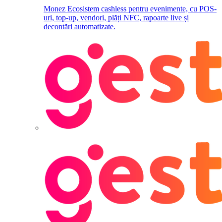
Monez
Ecosistem cashless pentru evenimente, cu POS-
uri, top-up, vendori, plăți NFC, rapoarte live și
decontări automatizate.