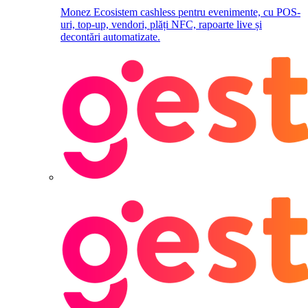
Monez
Ecosistem cashless pentru evenimente, cu POS-
uri, top-up, vendori, plăți NFC, rapoarte live și
decontări automatizate.