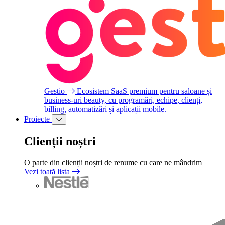
Gestio
Ecosistem SaaS premium pentru saloane și
business-uri beauty, cu programări, echipe, clienți,
billing, automatizări și aplicații mobile.
Proiecte
Clienții noștri
O parte din clienții noștri de renume cu care ne mândrim
Vezi toată lista