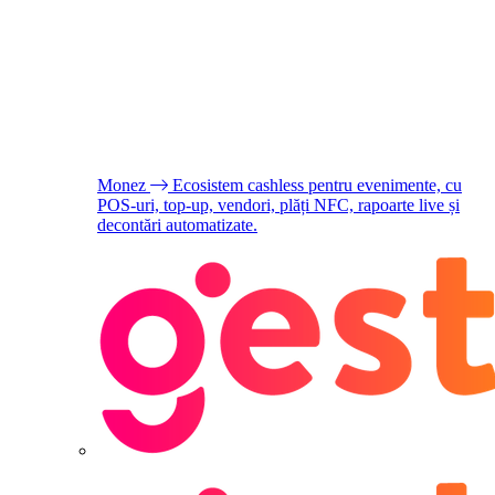
Monez
Ecosistem cashless pentru evenimente, cu
POS-uri, top-up, vendori, plăți NFC, rapoarte live și
decontări automatizate.