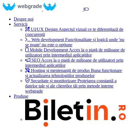
Despre noi
Servicii
UI/UX Design
Aspectul vizual ce te diferențiază de
concurență
Web development
Funcționalitate și logică unde 'nu
se poate' nu este o opțiune
Mobile Development
Acces la o piață de milioane de
utilizatori prin intermediul aplicațiilor
SEO
Acces la o piață de milioane de utilizatori prin
intermediul aplicațiilor
Hosting și mentenanță de produs
Buna funcționare
și actualizarea tehnologiilor produselor
Securitate și monitorizare
Protejarea constantă a
datelor tale și ale clienților tăi prin metode interne
webgrade
Produse