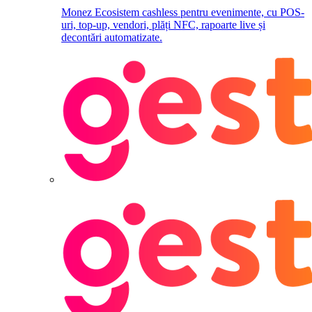
Monez
Ecosistem cashless pentru evenimente, cu POS-
uri, top-up, vendori, plăți NFC, rapoarte live și
decontări automatizate.