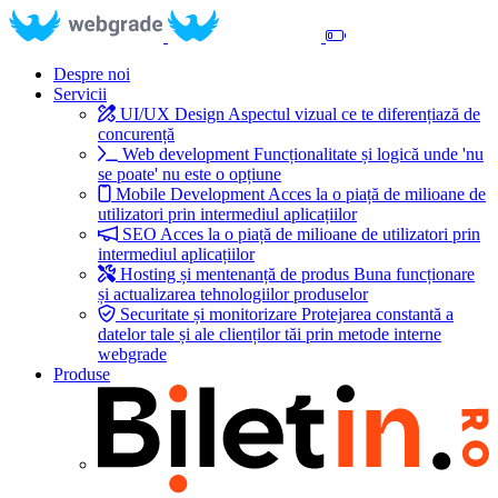
Despre noi
Servicii
UI/UX Design
Aspectul vizual ce te diferențiază de
concurență
Web development
Funcționalitate și logică unde 'nu
se poate' nu este o opțiune
Mobile Development
Acces la o piață de milioane de
utilizatori prin intermediul aplicațiilor
SEO
Acces la o piață de milioane de utilizatori prin
intermediul aplicațiilor
Hosting și mentenanță de produs
Buna funcționare
și actualizarea tehnologiilor produselor
Securitate și monitorizare
Protejarea constantă a
datelor tale și ale clienților tăi prin metode interne
webgrade
Produse