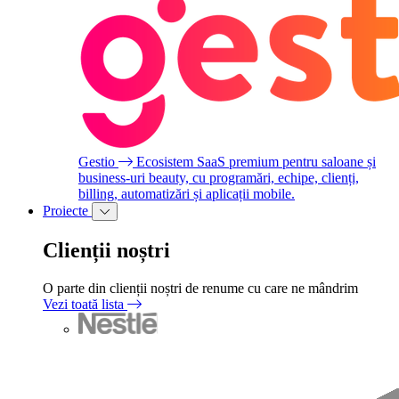
Gestio
Ecosistem SaaS premium pentru saloane și
business-uri beauty, cu programări, echipe, clienți,
billing, automatizări și aplicații mobile.
Proiecte
Clienții noștri
O parte din clienții noștri de renume cu care ne mândrim
Vezi toată lista