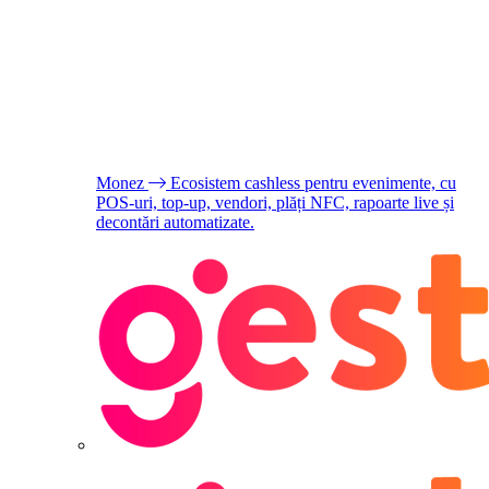
Monez
Ecosistem cashless pentru evenimente, cu
POS-uri, top-up, vendori, plăți NFC, rapoarte live și
decontări automatizate.