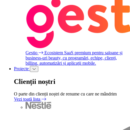
Gestio
Ecosistem SaaS premium pentru saloane și
business-uri beauty, cu programări, echipe, clienți,
billing, automatizări și aplicații mobile.
Proiecte
Clienții noștri
O parte din clienții noștri de renume cu care ne mândrim
Vezi toată lista