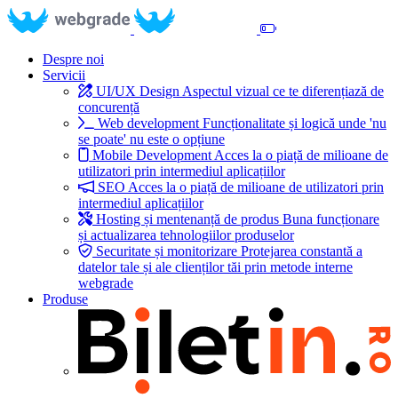
Despre noi
Servicii
UI/UX Design
Aspectul vizual ce te diferențiază de
concurență
Web development
Funcționalitate și logică unde 'nu
se poate' nu este o opțiune
Mobile Development
Acces la o piață de milioane de
utilizatori prin intermediul aplicațiilor
SEO
Acces la o piață de milioane de utilizatori prin
intermediul aplicațiilor
Hosting și mentenanță de produs
Buna funcționare
și actualizarea tehnologiilor produselor
Securitate și monitorizare
Protejarea constantă a
datelor tale și ale clienților tăi prin metode interne
webgrade
Produse