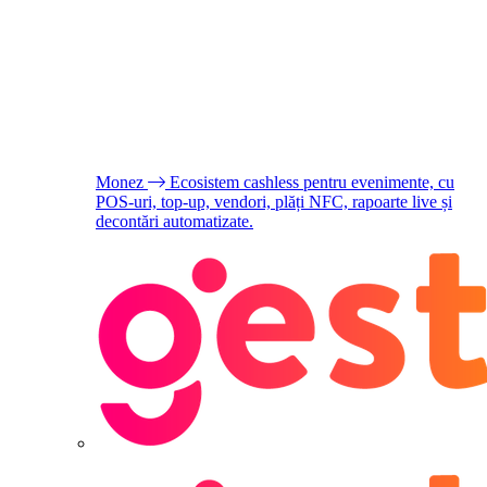
Monez
Ecosistem cashless pentru evenimente, cu
POS-uri, top-up, vendori, plăți NFC, rapoarte live și
decontări automatizate.