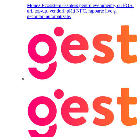
Monez
Ecosistem cashless pentru evenimente, cu POS-
uri, top-up, vendori, plăți NFC, rapoarte live și
decontări automatizate.