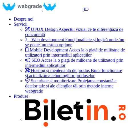
Despre noi
Servicii
UI/UX Design
Aspectul vizual ce te diferențiază de
concurență
Web development
Funcționalitate și logică unde 'nu
se poate' nu este o opțiune
Mobile Development
Acces la o piață de milioane de
utilizatori prin intermediul aplicațiilor
SEO
Acces la o piață de milioane de utilizatori prin
intermediul aplicațiilor
Hosting și mentenanță de produs
Buna funcționare
și actualizarea tehnologiilor produselor
Securitate și monitorizare
Protejarea constantă a
datelor tale și ale clienților tăi prin metode interne
webgrade
Produse