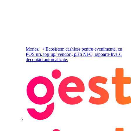
Monez
Ecosistem cashless pentru evenimente, cu
POS-uri, top-up, vendori, plăți NFC, rapoarte live și
decontări automatizate.