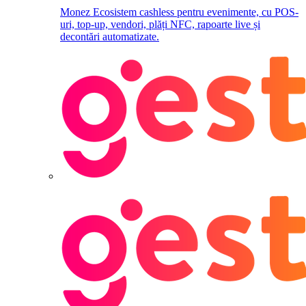
Monez
Ecosistem cashless pentru evenimente, cu POS-
uri, top-up, vendori, plăți NFC, rapoarte live și
decontări automatizate.