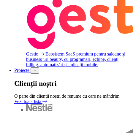
Gestio
Ecosistem SaaS premium pentru saloane și
business-uri beauty, cu programări, echipe, clienți,
billing, automatizări și aplicații mobile.
Proiecte
Clienții noștri
O parte din clienții noștri de renume cu care ne mândrim
Vezi toată lista