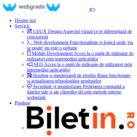
Despre noi
Servicii
UI/UX Design
Aspectul vizual ce te diferențiază de
concurență
Web development
Funcționalitate și logică unde 'nu
se poate' nu este o opțiune
Mobile Development
Acces la o piață de milioane de
utilizatori prin intermediul aplicațiilor
SEO
Acces la o piață de milioane de utilizatori prin
intermediul aplicațiilor
Hosting și mentenanță de produs
Buna funcționare
și actualizarea tehnologiilor produselor
Securitate și monitorizare
Protejarea constantă a
datelor tale și ale clienților tăi prin metode interne
webgrade
Produse