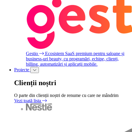
Gestio
Ecosistem SaaS premium pentru saloane și
business-uri beauty, cu programări, echipe, clienți,
billing, automatizări și aplicații mobile.
Proiecte
Clienții noștri
O parte din clienții noștri de renume cu care ne mândrim
Vezi toată lista