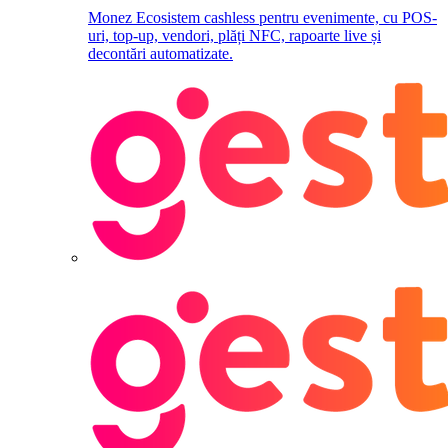
Monez
Ecosistem cashless pentru evenimente, cu POS-
uri, top-up, vendori, plăți NFC, rapoarte live și
decontări automatizate.