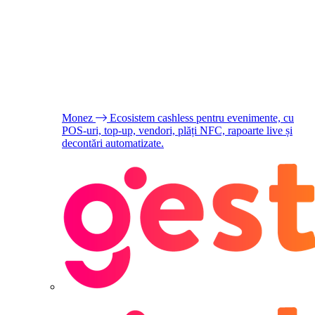
Monez
Ecosistem cashless pentru evenimente, cu
POS-uri, top-up, vendori, plăți NFC, rapoarte live și
decontări automatizate.