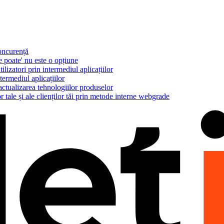
concurență
e poate' nu este o opțiune
ilizatori prin intermediul aplicațiilor
termediul aplicațiilor
actualizarea tehnologiilor produselor
r tale și ale clienților tăi prin metode interne webgrade