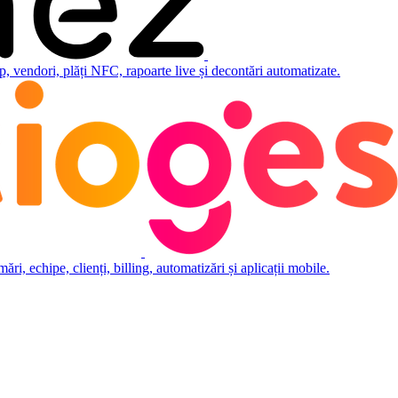
 vendori, plăți NFC, rapoarte live și decontări automatizate.
i, echipe, clienți, billing, automatizări și aplicații mobile.