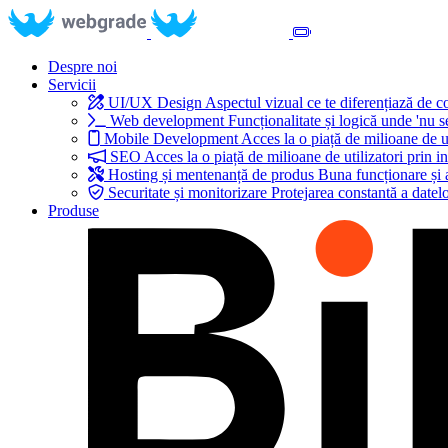
Despre noi
Servicii
UI/UX Design
Aspectul vizual ce te diferențiază de 
Web development
Funcționalitate și logică unde 'nu s
Mobile Development
Acces la o piață de milioane de ut
SEO
Acces la o piață de milioane de utilizatori prin in
Hosting și mentenanță de produs
Buna funcționare și 
Securitate și monitorizare
Protejarea constantă a datelo
Produse