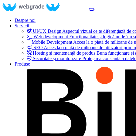
Despre noi
Servicii
UI/UX Design
Aspectul vizual ce te diferențiază de 
Web development
Funcționalitate și logică unde 'nu s
Mobile Development
Acces la o piață de milioane de ut
SEO
Acces la o piață de milioane de utilizatori prin in
Hosting și mentenanță de produs
Buna funcționare și 
Securitate și monitorizare
Protejarea constantă a datelo
Produse