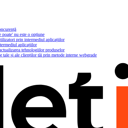
concurență
e poate' nu este o opțiune
ilizatori prin intermediul aplicațiilor
termediul aplicațiilor
actualizarea tehnologiilor produselor
r tale și ale clienților tăi prin metode interne webgrade