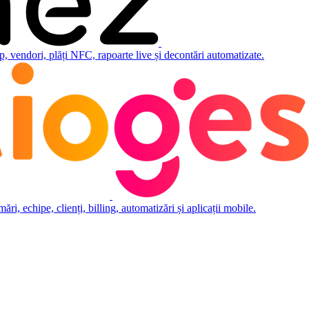
 vendori, plăți NFC, rapoarte live și decontări automatizate.
i, echipe, clienți, billing, automatizări și aplicații mobile.