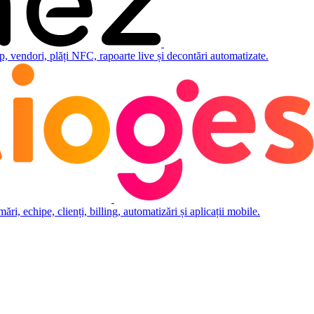
 vendori, plăți NFC, rapoarte live și decontări automatizate.
i, echipe, clienți, billing, automatizări și aplicații mobile.