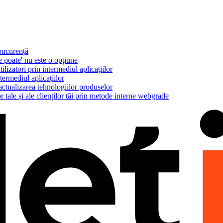
concurență
e poate' nu este o opțiune
ilizatori prin intermediul aplicațiilor
termediul aplicațiilor
actualizarea tehnologiilor produselor
r tale și ale clienților tăi prin metode interne webgrade