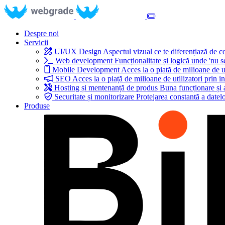
Despre noi
Servicii
UI/UX Design
Aspectul vizual ce te diferențiază de 
Web development
Funcționalitate și logică unde 'nu s
Mobile Development
Acces la o piață de milioane de ut
SEO
Acces la o piață de milioane de utilizatori prin in
Hosting și mentenanță de produs
Buna funcționare și 
Securitate și monitorizare
Protejarea constantă a datelo
Produse