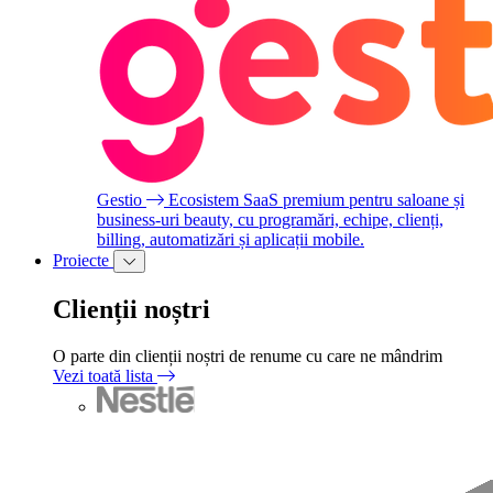
Gestio
Ecosistem SaaS premium pentru saloane și
business-uri beauty, cu programări, echipe, clienți,
billing, automatizări și aplicații mobile.
Proiecte
Clienții noștri
O parte din clienții noștri de renume cu care ne mândrim
Vezi toată lista