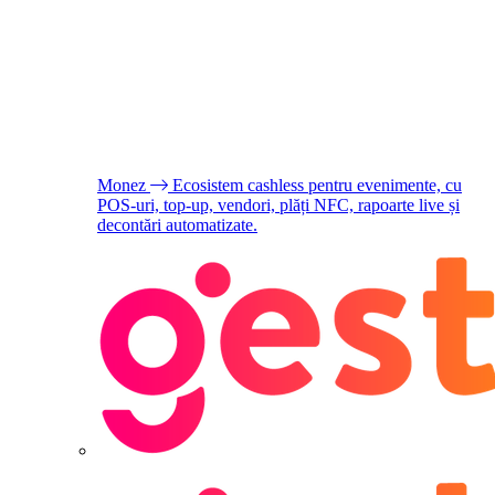
Monez
Ecosistem cashless pentru evenimente, cu
POS-uri, top-up, vendori, plăți NFC, rapoarte live și
decontări automatizate.