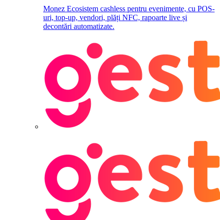
Monez
Ecosistem cashless pentru evenimente, cu POS-
uri, top-up, vendori, plăți NFC, rapoarte live și
decontări automatizate.