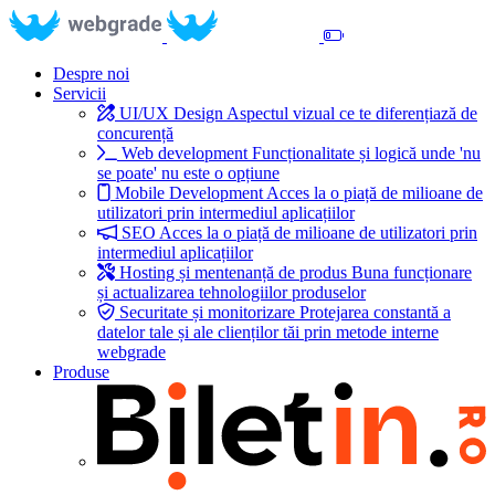
Despre noi
Servicii
UI/UX Design
Aspectul vizual ce te diferențiază de
concurență
Web development
Funcționalitate și logică unde 'nu
se poate' nu este o opțiune
Mobile Development
Acces la o piață de milioane de
utilizatori prin intermediul aplicațiilor
SEO
Acces la o piață de milioane de utilizatori prin
intermediul aplicațiilor
Hosting și mentenanță de produs
Buna funcționare
și actualizarea tehnologiilor produselor
Securitate și monitorizare
Protejarea constantă a
datelor tale și ale clienților tăi prin metode interne
webgrade
Produse