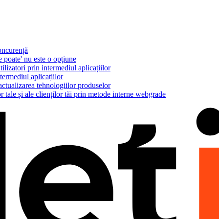
concurență
e poate' nu este o opțiune
ilizatori prin intermediul aplicațiilor
termediul aplicațiilor
actualizarea tehnologiilor produselor
r tale și ale clienților tăi prin metode interne webgrade