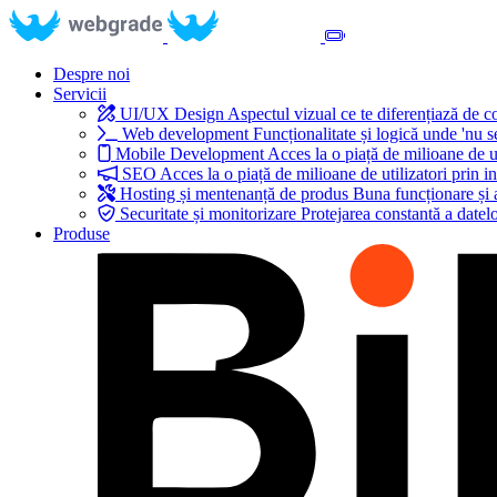
Despre noi
Servicii
UI/UX Design
Aspectul vizual ce te diferențiază de 
Web development
Funcționalitate și logică unde 'nu s
Mobile Development
Acces la o piață de milioane de ut
SEO
Acces la o piață de milioane de utilizatori prin in
Hosting și mentenanță de produs
Buna funcționare și 
Securitate și monitorizare
Protejarea constantă a datelo
Produse