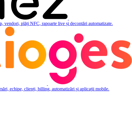
 vendori, plăți NFC, rapoarte live și decontări automatizate.
i, echipe, clienți, billing, automatizări și aplicații mobile.