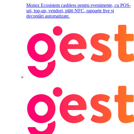
Monez
Ecosistem cashless pentru evenimente, cu POS-
uri, top-up, vendori, plăți NFC, rapoarte live și
decontări automatizate.