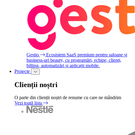
Gestio
Ecosistem SaaS premium pentru saloane și
business-uri beauty, cu programări, echipe, clienți,
billing, automatizări și aplicații mobile.
Proiecte
Clienții noștri
O parte din clienții noștri de renume cu care ne mândrim
Vezi toată lista