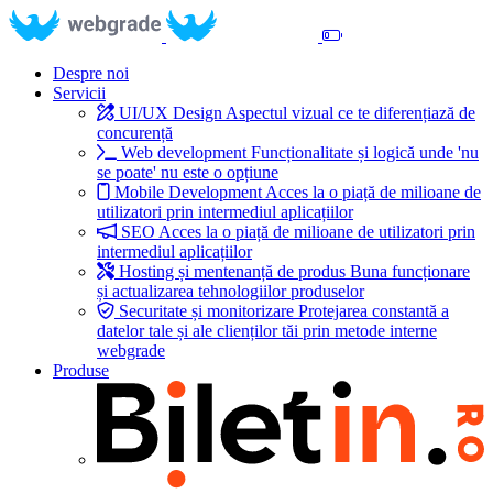
Despre noi
Servicii
UI/UX Design
Aspectul vizual ce te diferențiază de
concurență
Web development
Funcționalitate și logică unde 'nu
se poate' nu este o opțiune
Mobile Development
Acces la o piață de milioane de
utilizatori prin intermediul aplicațiilor
SEO
Acces la o piață de milioane de utilizatori prin
intermediul aplicațiilor
Hosting și mentenanță de produs
Buna funcționare
și actualizarea tehnologiilor produselor
Securitate și monitorizare
Protejarea constantă a
datelor tale și ale clienților tăi prin metode interne
webgrade
Produse