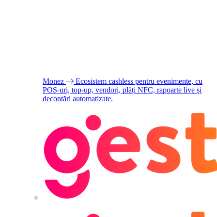
Monez
Ecosistem cashless pentru evenimente, cu
POS-uri, top-up, vendori, plăți NFC, rapoarte live și
decontări automatizate.