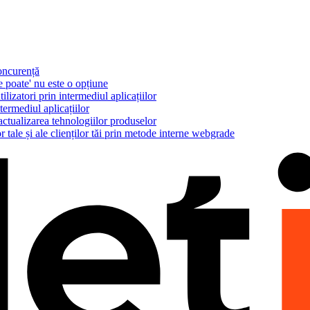
concurență
e poate' nu este o opțiune
ilizatori prin intermediul aplicațiilor
termediul aplicațiilor
actualizarea tehnologiilor produselor
r tale și ale clienților tăi prin metode interne webgrade