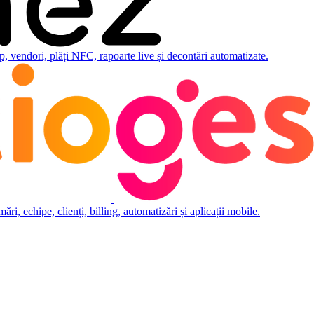
 vendori, plăți NFC, rapoarte live și decontări automatizate.
i, echipe, clienți, billing, automatizări și aplicații mobile.