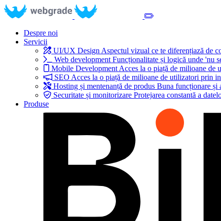
Despre noi
Servicii
UI/UX Design
Aspectul vizual ce te diferențiază de 
Web development
Funcționalitate și logică unde 'nu s
Mobile Development
Acces la o piață de milioane de ut
SEO
Acces la o piață de milioane de utilizatori prin in
Hosting și mentenanță de produs
Buna funcționare și 
Securitate și monitorizare
Protejarea constantă a datelo
Produse